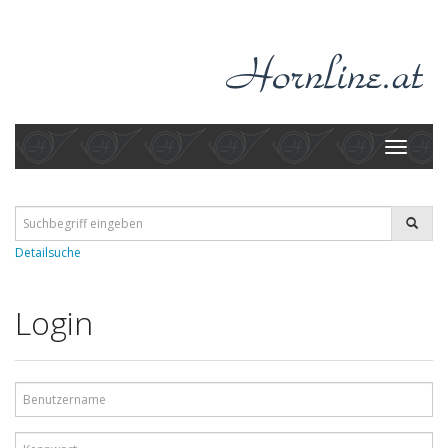
Toggle
navigati
Detailsuche
Login
Benutzername
Kennwort