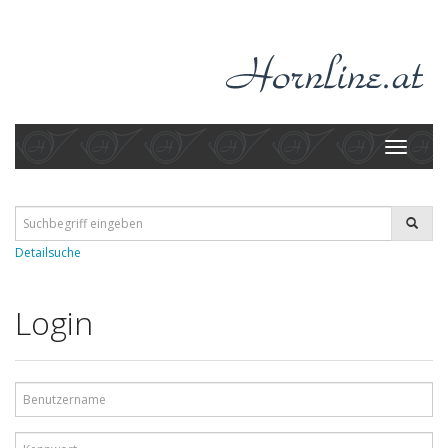
Toggle
navigati
Detailsuche
Login
Benutzername
Kennwort