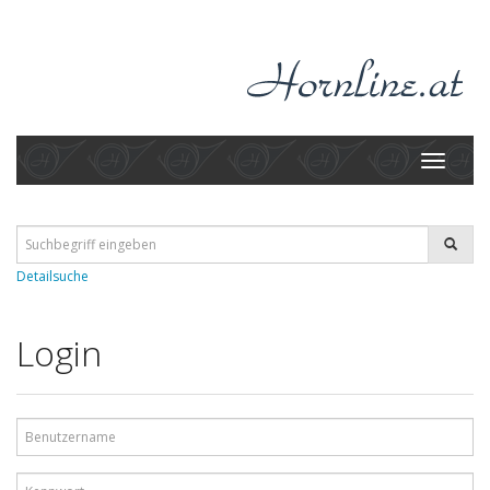
Toggle
navigati
Detailsuche
Login
Benutzername
Kennwort