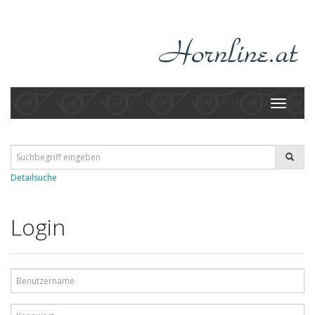
Toggle
navigati
Detailsuche
Login
Benutzername
Kennwort