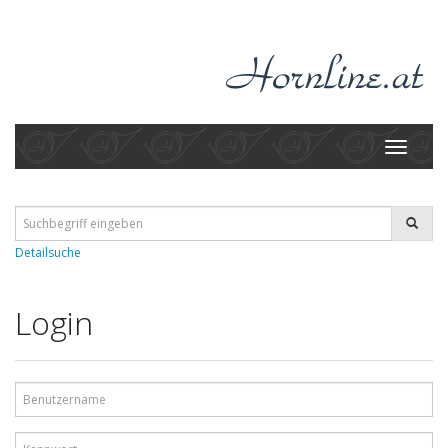
Toggle
navigati
Detailsuche
Login
Benutzername
Kennwort