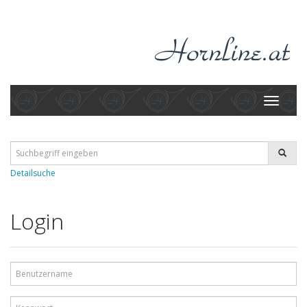
Toggle
navigati
Detailsuche
Login
Benutzername
Kennwort