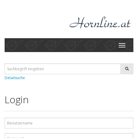
Toggle
navigati
Detailsuche
Login
Benutzername
Kennwort