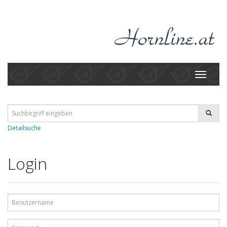
Toggle
navigati
Detailsuche
Login
Benutzername
Kennwort