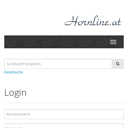
Toggle
navigati
Detailsuche
Login
Benutzername
Kennwort