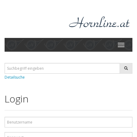
Toggle
navigati
Detailsuche
Login
Benutzername
Kennwort