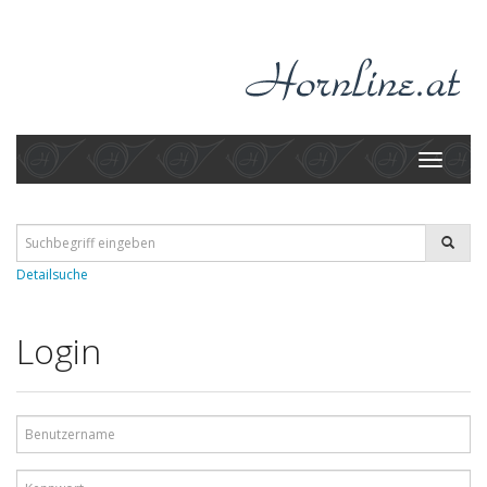
Toggle
navigati
Detailsuche
Login
Benutzername
Kennwort