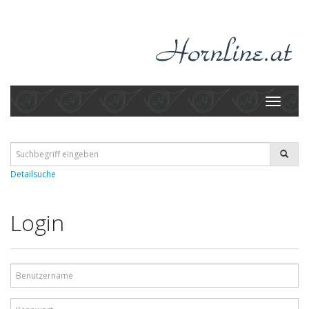
Toggle
navigati
Detailsuche
Login
Benutzername
Kennwort