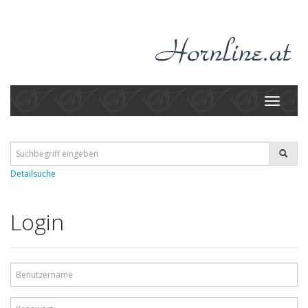
Toggle
navigati
Detailsuche
Login
Benutzername
Kennwort