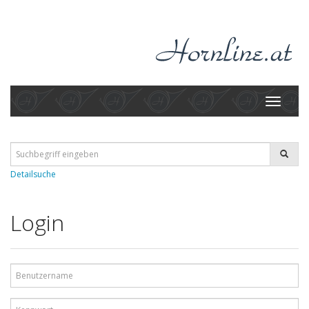
Toggle
navigati
Detailsuche
Login
Benutzername
Kennwort