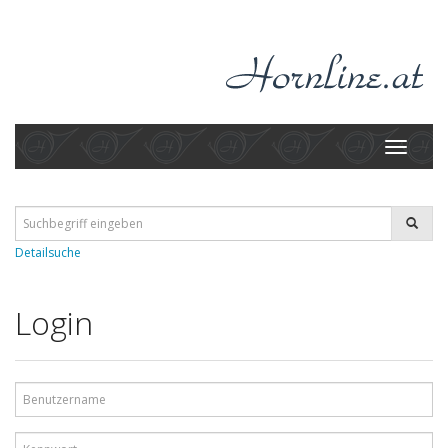
Toggle
navigati
Detailsuche
Login
Benutzername
Kennwort