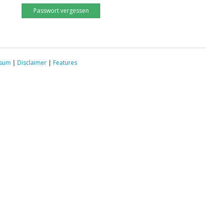
Passwort vergessen
ssum
|
Disclaimer
|
Features