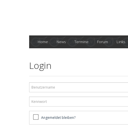
Home
News
Termine
Forum
Links
Login
Benutzername
Kennwort
Angemeldet
Angemeldet bleiben?
bleiben?