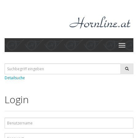
Toggle
navigati
Detailsuche
Login
Benutzername
Kennwort