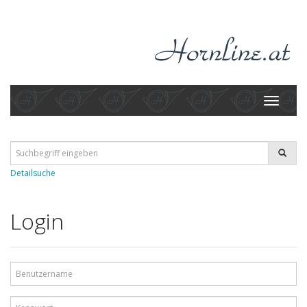
Toggle
navigati
Detailsuche
Login
Benutzername
Kennwort