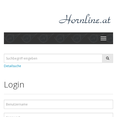
Toggle
navigati
Detailsuche
Login
Benutzername
Kennwort