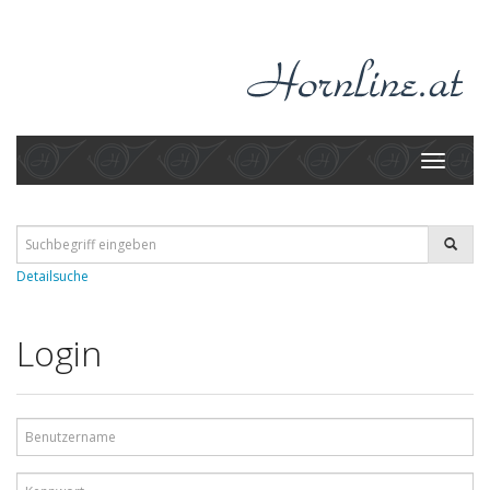
Toggle
navigati
Detailsuche
Login
Benutzername
Kennwort